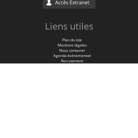
Accès Extranet
Liens utiles
Plan du site
Mentions légales
Nous contacter
Agenda événementiel
Recrutement