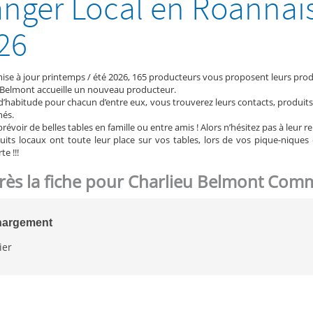
nger Local en Roannais :
26
mise à jour printemps / été 2026, 165 producteurs vous proposent leurs produ
 Belmont accueille un nouveau producteur.
habitude pour chacun d’entre eux, vous trouverez leurs contacts, produits, p
hés.
révoir de belles tables en famille ou entre amis ! Alors n’hésitez pas à leur re
uits locaux ont toute leur place sur vos tables, lors de vos pique-niques e
e !!!
près la fiche pour Charlieu Belmont Com
hargement
ier