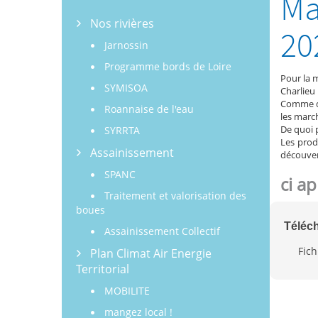
Ma
Nos rivières
20
Jarnossin
Programme bords de Loire
Pour la 
SYMISOA
Charlieu
Comme d’
Roannaise de l'eau
les marc
De quoi p
SYRRTA
Les prod
Assainissement
découvert
SPANC
ci a
Traitement et valorisation des
boues
Téléc
Assainissement Collectif
Fich
Plan Climat Air Energie
Territorial
MOBILITE
mangez local !