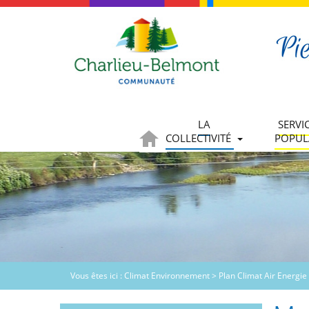
LA
SERVI
COLLECTIVITÉ
POPUL
Vous êtes ici :
Climat Environnement
>
Plan Climat Air Energie 