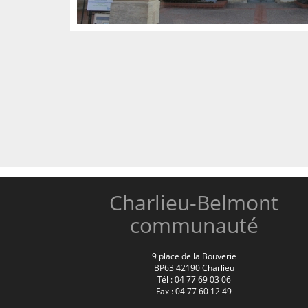
Charlieu-Belmont
communauté
9 place de la Bouverie
BP63 42190 Charlieu
Tél : 04 77 69 03 06
Fax : 04 77 60 12 49