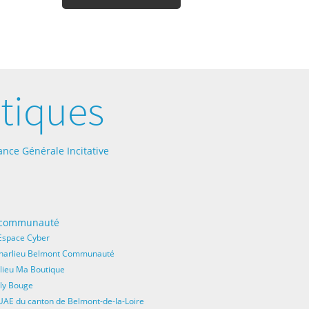
tiques
nce Générale Incitative
a communauté
Espace Cyber
Charlieu Belmont Communauté
lieu Ma Boutique
ly Bouge
UAE du canton de Belmont-de-la-Loire​