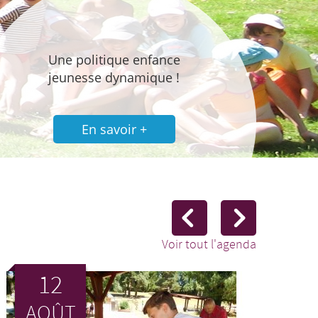
Une politique enfance
jeunesse dynamique !
En savoir +
Voir tout l'agenda
12
AOÛT
A