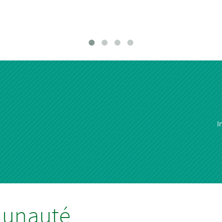
I
munauté