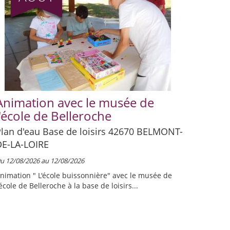
Animation avec le musée de
Conce
l'école de Belleroche
parvis A
Dieu 42
lan d'eau Base de loisirs 42670
BELMONT-
DE-LA-LOIRE
Du 15/08/2
u 12/08/2026 au 12/08/2026
Chaque an
amoureux 
nimation " L'école buissonnière" avec le musée de
'école de Belleroche à la base de loisirs...