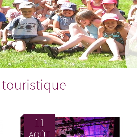
 touristique
11
AOÛT