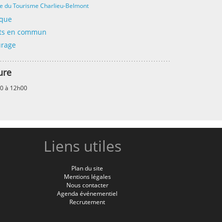
e du Tourisme Charlieu-Belmont
ique
rts en commun
urage
ure
30 à 12h00
Liens utiles
Plan du site
Mentions légales
Nous contacter
Agenda événementiel
Recrutement