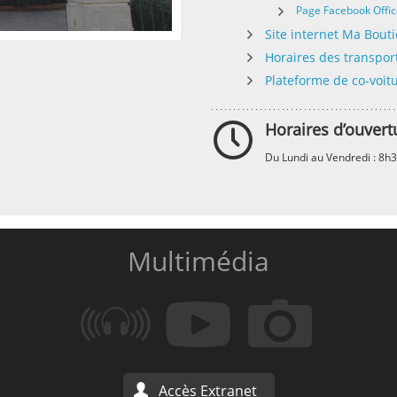
Page Facebook Offic
Site internet Ma Bout
Horaires des transpo
Plateforme de co-voit
Horaires d’ouvert
Du Lundi au Vendredi : 8h
Multimédia
Accès Extranet