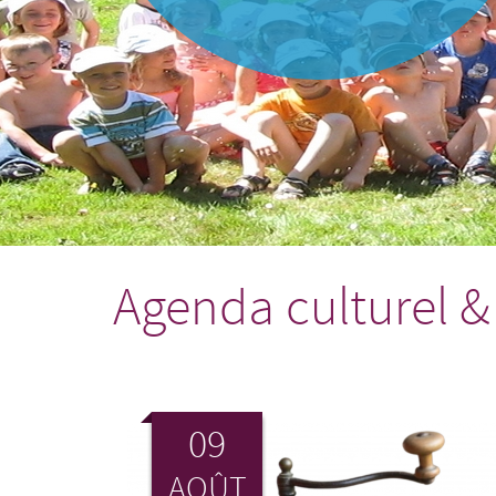
Agenda culturel &
09
AOÛT