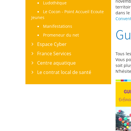
novembr
Ludothèque
territo
Le Cocon - Point Accueil Ecoute
dans le
Jeunes
Convent
Manifestations
Gu
Promeneur du net
Espace Cyber
France Services
Tous les
Vous pou
Centre aquatique
soit plu
N’hésit
Le contrat local de santé