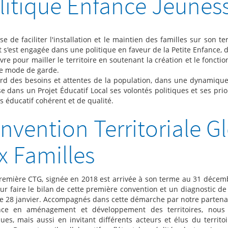
litique Enfance Jeunes
se de faciliter l'installation et le maintien des familles sur so
 s'est engagée dans une politique en faveur de la Petite Enfance, d
vre pour mailler le territoire en soutenant la création et le foncti
 de mode de garde.
rd des besoins et attentes de la population, dans une dynamique d
se dans un Projet Éducatif Local ses volontés politiques et ses pr
s éducatif cohérent et de qualité.
nvention Territoriale G
x Familles
remière CTG, signée en 2018 est arrivée à son terme au 31 décemb
r faire le bilan de cette première convention et un diagnostic de t
le 28 janvier. Accompagnés dans cette démarche par notre partenaire
ance en aménagement et développement des territoires, nous 
iques, mais aussi en invitant différents acteurs et élus du territ