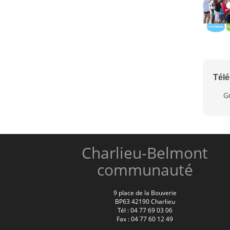
Tél
G
Charlieu-Belmont
communauté
9 place de la Bouverie
BP63 42190 Charlieu
Tél : 04 77 69 03 06
Fax : 04 77 60 12 49