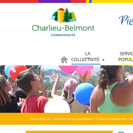
LA
SERVI
COLLECTIVITÉ
POPUL
Vous êtes ici :
Services à la population
>
Enfance-Jeunesse
>
P