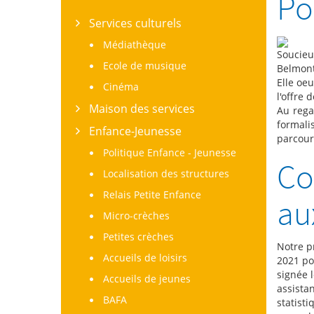
Po
Services culturels
Médiathèque
Soucieu
Ecole de musique
Belmont
Elle oeu
Cinéma
l'offre
Maison des services
Au rega
formali
Enfance-Jeunesse
parcour
Politique Enfance - Jeunesse
Co
Localisation des structures
Relais Petite Enfance
au
Micro-crèches
Petites crèches
Notre p
Accueils de loisirs
2021 pou
signée 
Accueils de jeunes
assist
BAFA
statist